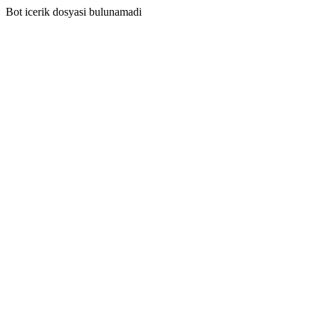
Bot icerik dosyasi bulunamadi