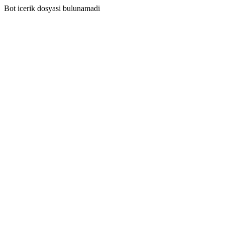
Bot icerik dosyasi bulunamadi