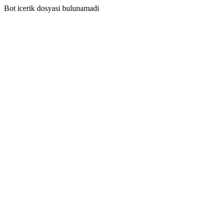
Bot icerik dosyasi bulunamadi