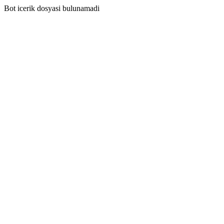
Bot icerik dosyasi bulunamadi