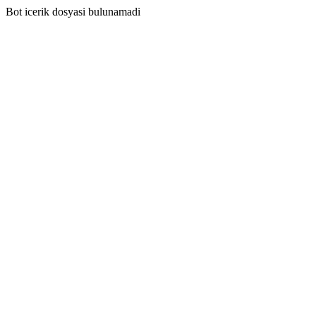
Bot icerik dosyasi bulunamadi